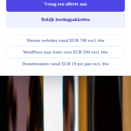
Vraag een offerte aan
Bekijk hostingpakketten
Nieuwe websites vanaf EUR 700 excl. btw
WordPress naar Astro voor EUR 500 excl. btw
Domeinnamen vanaf EUR 10 per jaar excl. btw